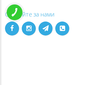
Слідкуйте за нами
КНОПКА
ЗВ'ЯЗКУ
АЙЕСПІ ЕНЕРДЖІ
©
2026
.
Back to desktop version