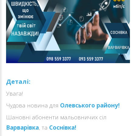
Деталі:
Увага!
Чудова новина для
Олевського району!
Шановні абоненти мальовничих сіл
Варварівка
, та
Соснівка!